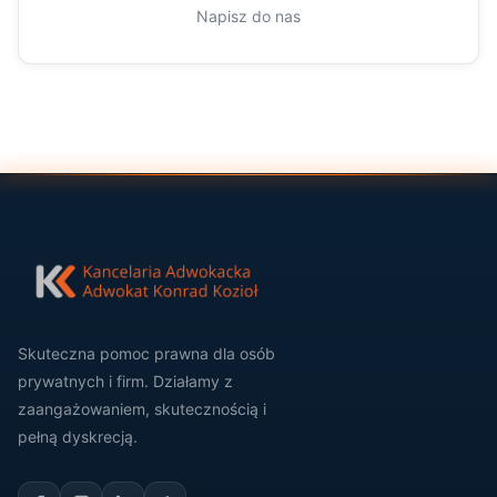
Napisz do nas
Skuteczna pomoc prawna dla osób
prywatnych i firm. Działamy z
zaangażowaniem, skutecznością i
pełną dyskrecją.