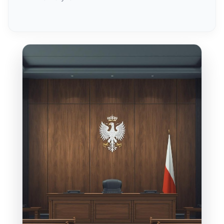
Obrona w sprawach o przestępstwa
przeciwko mieniu i życiu
Odroczenie wykonania kary i warunkowe
przedterminowe zwolnienie
Reprezentacja na etapie zatrzymania i
przesłuchań