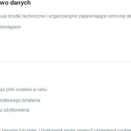
two danych
suje środki techniczne i organizacyjne zapewniające ochronę d
 dostępem
e pliki cookies w celu:
idłowego działania
u użytkowania
sesyjne lub stałe. Użytkownik może zmienić ustawienia cookie