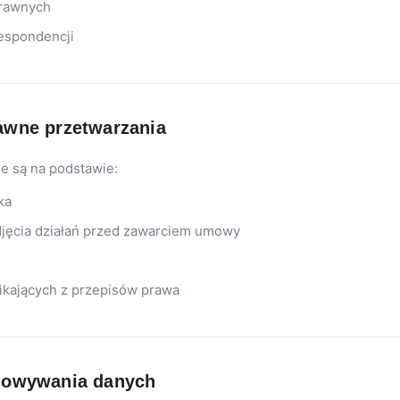
prawnych
espondencji
awne przetwarzania
e są na podstawie:
ka
djęcia działań przed zawarciem umowy
kających z przepisów prawa
howywania danych