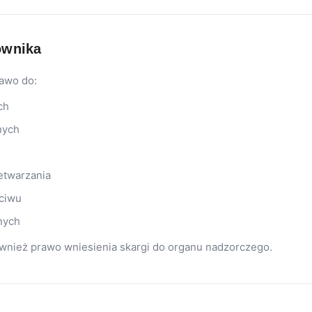
ownika
awo do:
ch
nych
h
etwarzania
eciwu
nych
wnież prawo wniesienia skargi do organu nadzorczego.