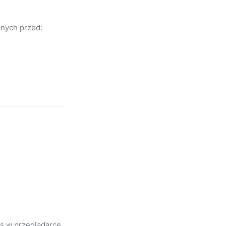
anych przed:
s w przeglądarce.