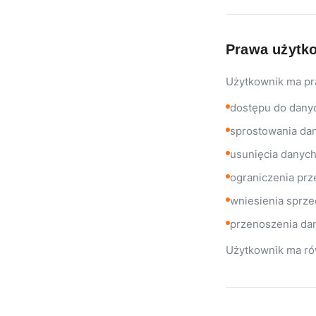
Prawa użytk
Użytkownik ma pr
dostępu do dany
sprostowania da
usunięcia danyc
ograniczenia prz
wniesienia sprz
przenoszenia da
Użytkownik ma ró