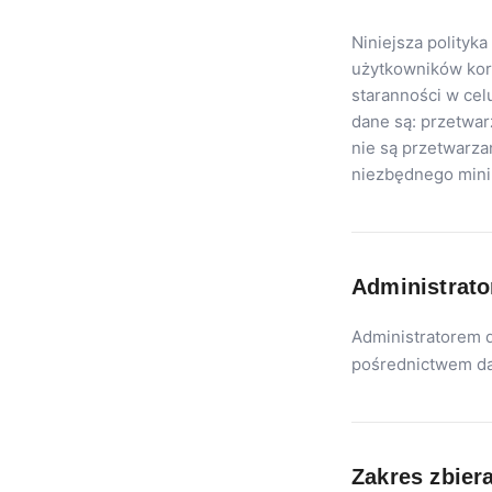
Niniejsza polityk
użytkowników korz
staranności w cel
dane są: przetwa
nie są przetwarza
niezbędnego min
Administrato
Administratorem d
pośrednictwem da
Zakres zbier