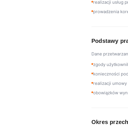
realizacji usług 
prowadzenia kor
Podstawy pr
Dane przetwarzan
zgody użytkowni
konieczności po
realizacji umowy
obowiązków wyni
Okres przec