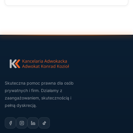
Skuteczna pomoc prawna dla osób
prywatnych i firm. Działamy z
zaangażowaniem, skutecznością i
pełną dyskrecją.